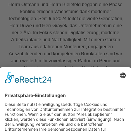
Herrn Ortmann und Herrn Bielefeld begann eine Phase
kontinuierlichen Wachstums dank moderner
Technologien. Seit Juli 2024 leitet die vierte Generation,
Herr Duwe und Herr Grayek, das Unternehmen in eine
neue Ära. Im Fokus stehen Digitalisierung, moderne
Arbeitsabläufe und Nachhaltigkeit. Mit einem starken
Team aus erfahrenen Monteuren, engagierten
Auszubildenden und kompetenten Bürokräften sind wir
auch weiterhin Ihr zuverlässiger Partner in Peine und
Umgebung. Verlässlichkeit, Qualität und
Kundenzufriedenheit sind die Grundpfeiler unseres
Handelns.